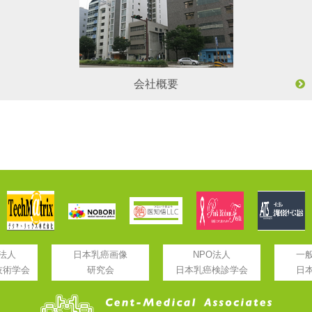
会社概要
法人
日本乳癌画像
NPO法人
一
技術学会
研究会
日本乳癌検診学会
日