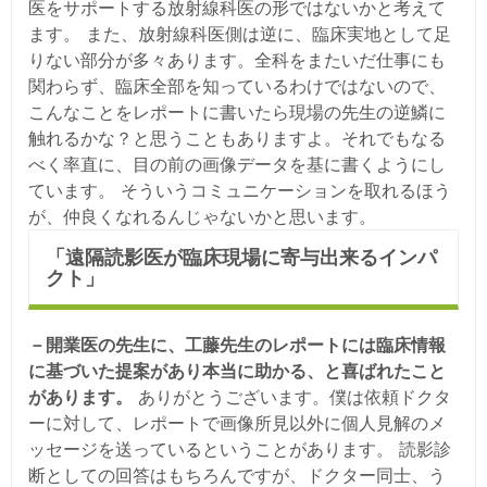
医をサポートする放射線科医の形ではないかと考えて
ます。 また、放射線科医側は逆に、臨床実地として足
りない部分が多々あります。全科をまたいだ仕事にも
関わらず、臨床全部を知っているわけではないので、
こんなことをレポートに書いたら現場の先生の逆鱗に
触れるかな？と思うこともありますよ。それでもなる
べく率直に、目の前の画像データを基に書くようにし
ています。 そういうコミュニケーションを取れるほう
が、仲良くなれるんじゃないかと思います。
「遠隔読影医が臨床現場に寄与出来るインパ
クト」
－開業医の先生に、工藤先生のレポートには臨床情報
に基づいた提案があり本当に助かる、と喜ばれたこと
があります。
ありがとうございます。僕は依頼ドクタ
ーに対して、レポートで画像所見以外に個人見解のメ
ッセージを送っているということがあります。 読影診
断としての回答はもちろんですが、ドクター同士、う