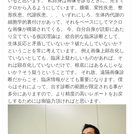
いると思います。 私自身は画像を診るときに、先ずミ
クロから入るようにしています。腫瘍、変性疾患、整
形疾患、代謝疾患、、、 いずれにしろ、生体内代謝の
細胞学的裏付けがあって、それをベースにしてマクロ
な画像が構築されてくる。 今、自分自身が読影にあた
り立てている仮説理論は、総合的な臨床診断として、
生体反応と矛盾していないか？破たんしていないか？
ということを常に考えています。 例え画像上顕在化し
ていないとしても、臨床上疑わしいものがあれば、そ
れは顕在化していないだけで、根底にはあるんじゃな
いか？そう疑うということです。 それ故、遠隔画像診
断だからこそ、臨床情報がとても重要になります。僕
らはそれによって、出す診断の範囲が限定される事が
多分にありますので、より精度の高いレポートをお戻
しするためには御協力頂ければと思います。