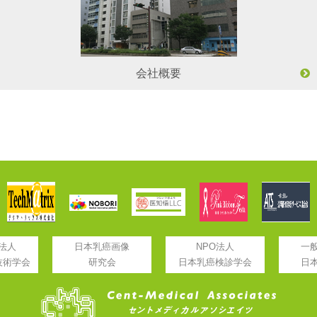
会社概要
法人
日本乳癌画像
NPO法人
一
技術学会
研究会
日本乳癌検診学会
日