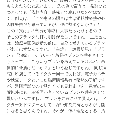
もらえたらなと思います。 先の例で言うと、発熱ひと
つとっても「依頼内容：熱発」で終わりなのではな
く、例えば、「この患者の場合は実は消耗性発熱や心
因性発熱だと思っているが、他に熱源ないか？」と。
この「実は」の部分が非常に大事だったりするので、
そこのフランクな打ち明けが欲しいですね。 主治医に
は、治療や画像診断の前に、自分で考えているプラン
があるはずなんですね。「主訴」「診察所見」「プラ
ン」「治療」…そういった所見やプランを共有させて
もらって、「こういうプランを考えているけれど、画
像的に矛盾はないか？」という感じですかね。 同じ病
院に所属しているドクター同士であれば、電子カルテ
や検査データといった臨床情報共有は暗黙の了解です
が、遠隔読影なので見たくても見れません。患者の主
訴以外にも、主治医が考えているプランを共有させて
貰いたいんですね。 プランを共有させて貰えれば、ド
クター対ドクターとして、深い知見共有と診断が可能
になると思うんですね。それが、僕の理想とする主治