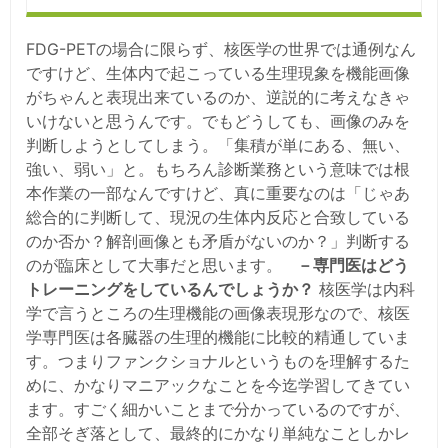
FDG-PETの場合に限らず、核医学の世界では通例なん
ですけど、生体内で起こっている生理現象を機能画像
がちゃんと表現出来ているのか、逆説的に考えなきゃ
いけないと思うんです。でもどうしても、画像のみを
判断しようとしてしまう。「集積が単にある、無い、
強い、弱い」と。もちろん診断業務という意味では根
本作業の一部なんですけど、真に重要なのは「じゃあ
総合的に判断して、現況の生体内反応と合致している
のか否か？解剖画像とも矛盾がないのか？」判断する
のが臨床として大事だと思います。
－専門医はどう
トレーニングをしているんでしょうか？
核医学は内科
学で言うところの生理機能の画像表現形なので、核医
学専門医は各臓器の生理的機能に比較的精通していま
す。つまりファンクショナルというものを理解するた
めに、かなりマニアックなことを今迄学習してきてい
ます。すごく細かいことまで分かっているのですが、
全部そぎ落として、最終的にかなり単純なことしかレ