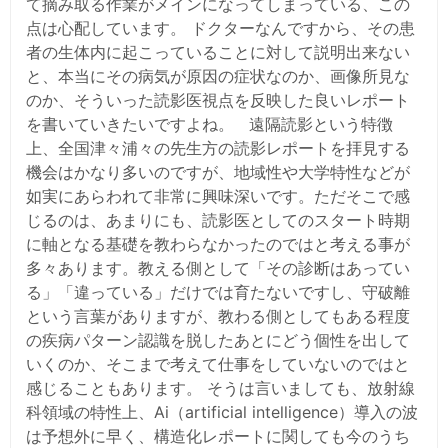
て摘み取る作業がメインになってしまっている、この
点は心配しています。 ドクターなんですから、その患
者の生体内に起こっていることに対して説明出来ない
と、本当にその病気が原因の症状なのか、画像所見な
のか、そういった読影医視点を反映した良いレポート
を書いていきたいですよね。 遠隔読影という特徴
上、全国津々浦々の先生方の読影レポートを拝見する
機会はかなり多いのですが、地域性や大学特性などが
如実にあらわれて非常に興味深いです。ただそこで感
じるのは、あまりにも、読影医としてのスタート時期
に軸となる基礎を教わらなかったのではと考える事が
多々あります。教える側として「その診断はあってい
る」「違っている」だけでは育たないですし、守破離
という言葉がありますが、教わる側としてもある程度
の疾病パターン認識を脱したあとにどう個性を出して
いくのか、そこまで考えて仕事をしていないのではと
感じることもあります。 そうは言いましても、放射線
科領域の特性上、Ai（artificial intelligence）導入の波
は予想外に早く、構造化レポートに関しても今のうち