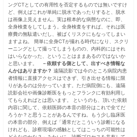
ングCTとしての有用性を否定するものでは無いですけ
ど、例えばこれが単純に脱水であったりすると、脱水
は画像上見えません。実は根本的な病態なのに、即、
全身検査をしてしまう。全身検査をすれば、それは医
療費の無駄遣いだし、被ばくリスクにもなってしまい
ますよね。 簡単に全身CTが撮れる時代になり、スクリ
ーニングとして撮ってしまうものの、内科的にはそれ
はいらなかった、ということはままあるのではないか
と思います。
－依頼する側として、出すべき情報な
んかはありますか？
遠隔読影では今のところ病院内患
者情報に直接アクセスはできず、引き出せる情報に限
りがあるのは分かっています。ただ病院側にも、遠隔
読影会社や画像診断医をもっとフランクに有効利用し
てもらえればとは思います。 というのも、頂いた依頼
内容に関して、依頼医師の本音の部分はこれで全てだ
ろうか？と思うことがあるんですね。もう少し臨床医
の本音の部分、例えば「通常だとこういう診断になる
けれども、診察現場の感触としてはこっちの可能性は
どうなのかな？」みたいに、診断プロセスを共有して