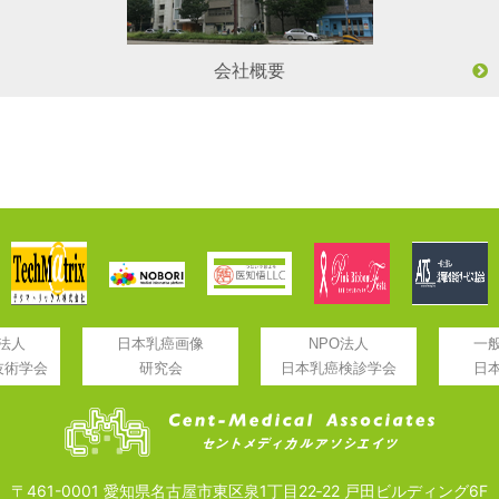
会社概要
法人
日本乳癌画像
NPO法人
一
技術学会
研究会
日本乳癌検診学会
日
〒461-0001 愛知県名古屋市東区泉1丁目22‐22 戸田ビルディング6F