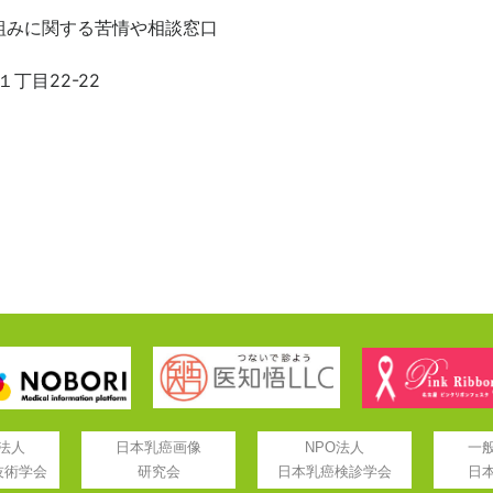
組みに関する苦情や相談窓口
１丁目22-22
法人
日本乳癌画像
NPO法人
一
技術学会
研究会
日本乳癌検診学会
日