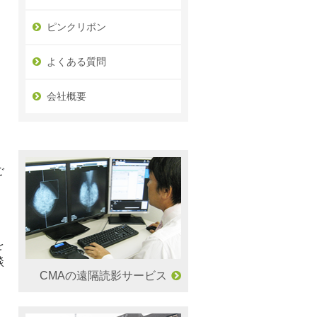
ピンクリボン
よくある質問
会社概要
、
ご
を
談
CMAの遠隔読影サービス